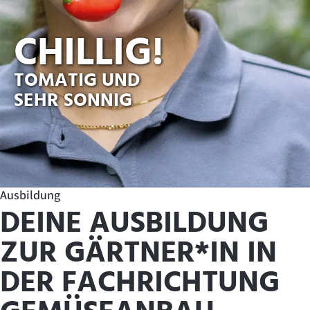
CHILLIG!
TOMATIG UND
SEHR SONNIG
Ausbildung
DEINE AUSBILDUNG
ZUR GÄRTNER*IN IN
DER FACH­RICHTUNG