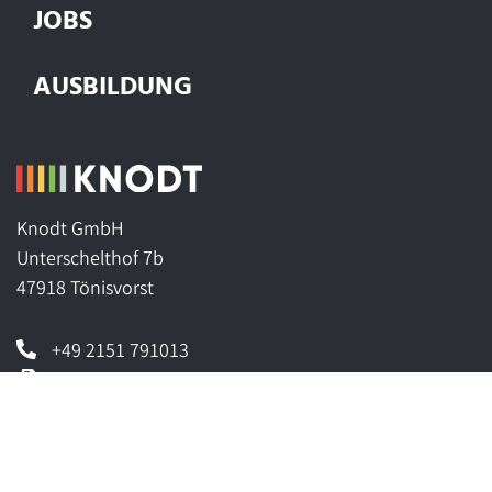
JOBS
AUSBILDUNG
Knodt GmbH
Unterschelthof 7b
47918 Tönisvorst
+49 2151 791013
+49 2151 701897
info@knodt.gmbh
Folge uns auf: